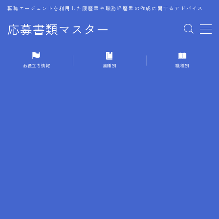
転職エージェントを利用した履歴書や職務経歴書の作成に関するアドバイス
応募書類マスター
MENU
お役立ち情報
業種別
職種別
1.履歴書のゴールデンルール
2.成功に導くフォーマット
3.成果やスキルの表現事例
4.応募書類のミスと回避策
5.ブランクがある履歴書の書き方
6.異業種転職でのアピール方法