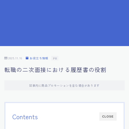
7.応募書類作成で避けるべきこと
8.数字で定量化することの重要性
9.転職成功者の事例分析とアドバイス
10.面接官に好印象を与える方法
2025.11.16
お役立ち情報
PR
転職の二次面接における履歴書の役割
11.キャリアアップを目指す人の応募書類
記事内に商品プロモーションを含む場合があります
12.エージェントから有益情報を得るコツ
13.セルフブランディングの重要性
Contents
CLOSE
14.デジタル化やAIの進化がもたらす影響