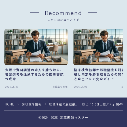
Recommend
こちらの記事もどうぞ
大阪で資材調達の求人を勝ち取る、
臨床検査技師が転職面接を確実
書類選考を通過するための応募書類
破し内定を勝ち取るための質問
作成術
と自己ＰＲの完全ガイド
2026.05.27
お役立ち情報
2026.01.03
お役
HOME
お役立ち情報
転職活動の履歴書。「自己PR（自己紹介）」欄の書
＞
＞
2024–2026 応募書類マスター