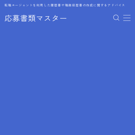
転職エージェントを利用した履歴書や職務経歴書の作成に関するアドバイス
応募書類マスター
MENU
1.履歴書のゴールデンルール
2.成功に導くフォーマット
3.成果やスキルの表現事例
4.応募書類のミスと回避策
5.ブランクがある履歴書の書き方
6.異業種転職でのアピール方法