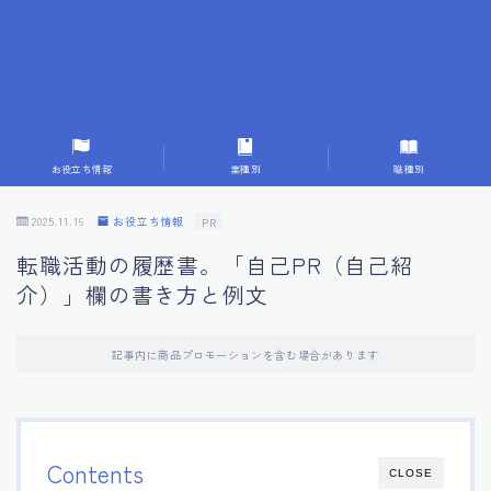
7.応募書類作成で避けるべきこと
8.数字で定量化することの重要性
9.転職成功者の事例分析とアドバイス
お役立ち情報
業種別
職種別
10.面接官に好印象を与える方法
2025.11.16
お役立ち情報
PR
転職活動の履歴書。「自己PR（自己紹
11.キャリアアップを目指す人の応募書類
介）」欄の書き方と例文
12.エージェントから有益情報を得るコツ
記事内に商品プロモーションを含む場合があります
13.セルフブランディングの重要性
14.デジタル化やAIの進化がもたらす影響
Contents
CLOSE