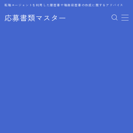
転職エージェントを利用した履歴書や職務経歴書の作成に関するアドバイス
応募書類マスター
MENU
1.履歴書のゴールデンルール
2.成功に導くフォーマット
3.成果やスキルの表現事例
4.応募書類のミスと回避策
5.ブランクがある履歴書の書き方
6.異業種転職でのアピール方法