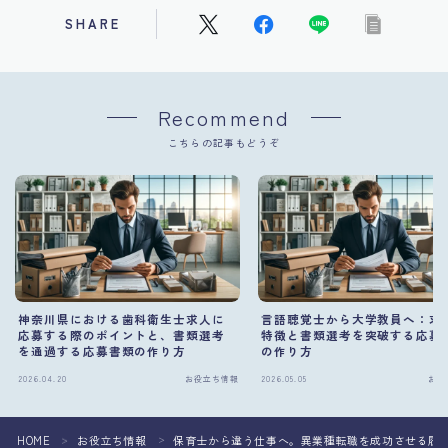
SHARE
Recommend
こちらの記事もどうぞ
神奈川県における歯科衛生士求人に
言語聴覚士から大学教員へ：求
応募する際のポイントと、書類選考
特徴と書類選考を突破する応募
を通過する応募書類の作り方
の作り方
2026.04.20
お役立ち情報
2026.05.05
お役
HOME
お役立ち情報
保育士から違う仕事へ。異業種転職を成功させる履
＞
＞