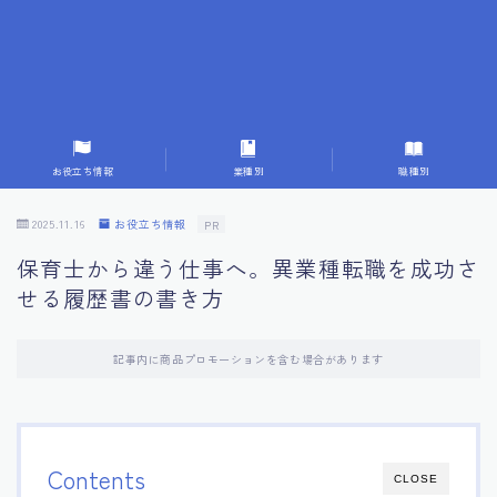
7.応募書類作成で避けるべきこと
8.数字で定量化することの重要性
9.転職成功者の事例分析とアドバイス
お役立ち情報
業種別
職種別
10.面接官に好印象を与える方法
2025.11.16
お役立ち情報
PR
保育士から違う仕事へ。異業種転職を成功さ
11.キャリアアップを目指す人の応募書類
せる履歴書の書き方
12.エージェントから有益情報を得るコツ
記事内に商品プロモーションを含む場合があります
13.セルフブランディングの重要性
14.デジタル化やAIの進化がもたらす影響
Contents
CLOSE