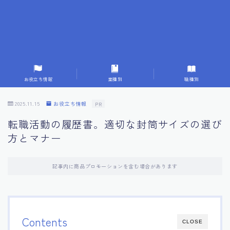
7.応募書類作成で避けるべきこと
8.数字で定量化することの重要性
9.転職成功者の事例分析とアドバイス
お役立ち情報
業種別
職種別
10.面接官に好印象を与える方法
2025.11.15
お役立ち情報
PR
転職活動の履歴書。適切な封筒サイズの選び
11.キャリアアップを目指す人の応募書類
方とマナー
12.エージェントから有益情報を得るコツ
記事内に商品プロモーションを含む場合があります
13.セルフブランディングの重要性
14.デジタル化やAIの進化がもたらす影響
Contents
CLOSE