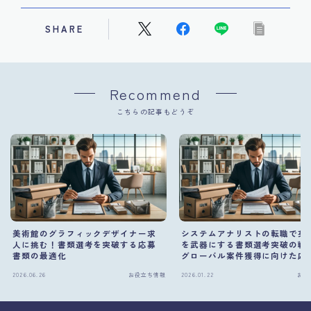
SHARE
Recommend
こちらの記事もどうぞ
美術館のグラフィックデザイナー求
システムアナリストの転職で英
人に挑む！書類選考を突破する応募
を武器にする書類選考突破の戦
書類の最適化
グローバル案件獲得に向けた応
類作成術
2026.06.26
お役立ち情報
2026.01.22
お役