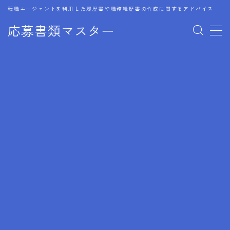
転職エージェントを利用した履歴書や職務経歴書の作成に関するアドバイス
応募書類マスター
MENU
1.履歴書のゴールデンルール
2.成功に導くフォーマット
3.成果やスキルの表現事例
4.応募書類のミスと回避策
5.ブランクがある履歴書の書き方
6.異業種転職でのアピール方法