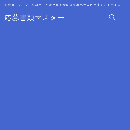
転職エージェントを利用した履歴書や職務経歴書の作成に関するアドバイス
応募書類マスター
MENU
1.履歴書のゴールデンルール
2.成功に導くフォーマット
3.成果やスキルの表現事例
4.応募書類のミスと回避策
5.ブランクがある履歴書の書き方
6.異業種転職でのアピール方法