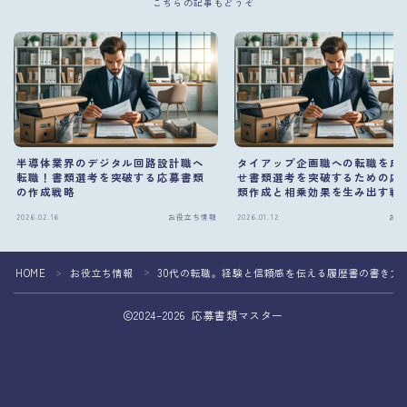
こちらの記事もどうぞ
半導体業界のデジタル回路設計職へ
タイアップ企画職への転職を成
転職！書類選考を突破する応募書類
せ書類選考を突破するための応
の作成戦略
類作成と相乗効果を生み出す戦
の証明
2026.02.16
お役立ち情報
2026.01.12
お役
HOME
お役立ち情報
30代の転職。経験と信頼感を伝える履歴書の書き方
＞
＞
2024–2026 応募書類マスター
応募書類の作成を専門家へ相談して転職成功
おすすめの転職エージェント