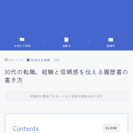
7.応募書類作成で避けるべきこと
8.数字で定量化することの重要性
9.転職成功者の事例分析とアドバイス
お役立ち情報
業種別
職種別
10.面接官に好印象を与える方法
2025.11.15
お役立ち情報
PR
30代の転職。経験と信頼感を伝える履歴書の
11.キャリアアップを目指す人の応募書類
書き方
12.エージェントから有益情報を得るコツ
記事内に商品プロモーションを含む場合があります
13.セルフブランディングの重要性
14.デジタル化やAIの進化がもたらす影響
Contents
CLOSE