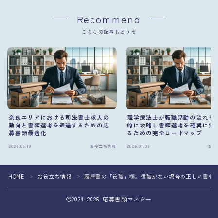
Recommend
こちらの記事もどうぞ
奈良エリアにおける司法書士求人の
理学療法士が転職活動の流れを
動向と書類選考を通過するための応
的に攻略し書類選考を確実に突
募書類最適化
るための完全ロードマップ
2026.05.19
お役立ち情報
2026.01.02
お役
HOME
お役立ち情報
履歴書の「役職」欄。役職がない場合の正しい書き
＞
＞
2024–2026 応募書類マスター