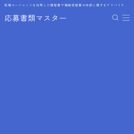
転職エージェントを利用した履歴書や職務経歴書の作成に関するアドバイス
応募書類マスター
MENU
1.履歴書のゴールデンルール
2.成功に導くフォーマット
3.成果やスキルの表現事例
4.応募書類のミスと回避策
5.ブランクがある履歴書の書き方
6.異業種転職でのアピール方法