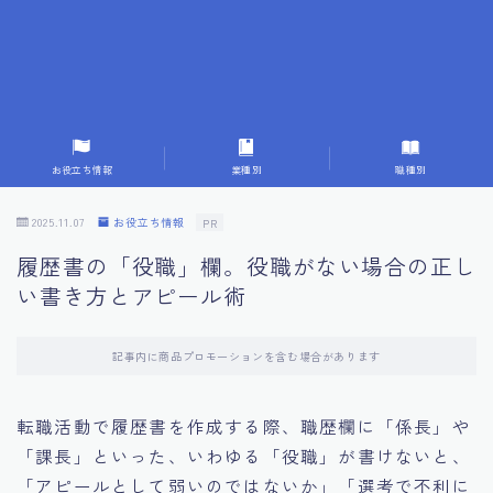
7.応募書類作成で避けるべきこと
8.数字で定量化することの重要性
9.転職成功者の事例分析とアドバイス
お役立ち情報
業種別
職種別
10.面接官に好印象を与える方法
2025.11.07
お役立ち情報
PR
履歴書の「役職」欄。役職がない場合の正し
11.キャリアアップを目指す人の応募書類
い書き方とアピール術
12.エージェントから有益情報を得るコツ
記事内に商品プロモーションを含む場合があります
13.セルフブランディングの重要性
転職活動で履歴書を作成する際、職歴欄に「係長」や
「課長」といった、いわゆる「役職」が書けないと、
14.デジタル化やAIの進化がもたらす影響
「アピールとして弱いのではないか」「選考で不利に