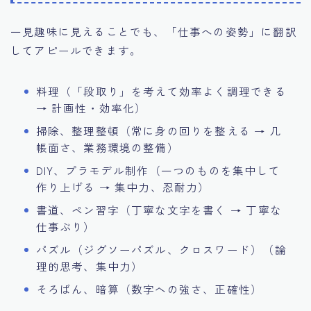
一見趣味に見えることでも、「仕事への姿勢」に翻訳
してアピールできます。
料理（「段取り」を考えて効率よく調理できる
→ 計画性・効率化）
掃除、整理整頓（常に身の回りを整える → 几
帳面さ、業務環境の整備）
DIY、プラモデル制作（一つのものを集中して
作り上げる → 集中力、忍耐力）
書道、ペン習字（丁寧な文字を書く → 丁寧な
仕事ぶり）
パズル（ジグソーパズル、クロスワード）（論
理的思考、集中力）
そろばん、暗算（数字への強さ、正確性）