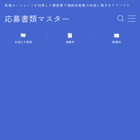
転職エージェントを利用した履歴書や職務経歴書の作成に関するアドバイス
応募書類マスター
MENU
お役立ち情報
業種別
職種別
1.履歴書のゴールデンルール
2.成功に導くフォーマット
3.成果やスキルの表現事例
4.応募書類のミスと回避策
5.ブランクがある履歴書の書き方
6.異業種転職でのアピール方法