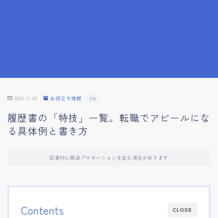
7.応募書類作成で避けるべきこと
8.数字で定量化することの重要性
9.転職成功者の事例分析とアドバイス
10.面接官に好印象を与える方法
2025.11.06
お役立ち情報
PR
履歴書の「特技」一覧。転職でアピールにな
11.キャリアアップを目指す人の応募書類
る具体例と書き方
12.エージェントから有益情報を得るコツ
記事内に商品プロモーションを含む場合があります
13.セルフブランディングの重要性
14.デジタル化やAIの進化がもたらす影響
Contents
CLOSE