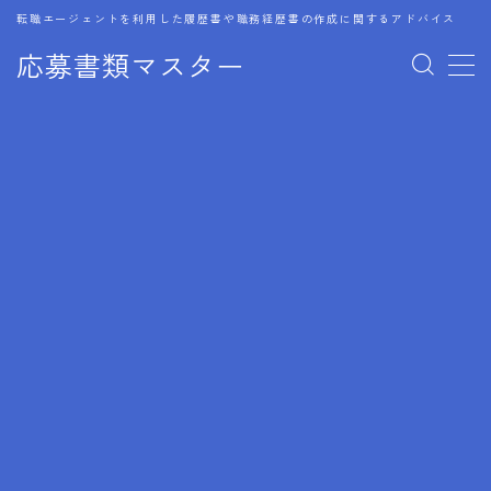
転職エージェントを利用した履歴書や職務経歴書の作成に関するアドバイス
応募書類マスター
MENU
1.履歴書のゴールデンルール
2.成功に導くフォーマット
3.成果やスキルの表現事例
4.応募書類のミスと回避策
5.ブランクがある履歴書の書き方
6.異業種転職でのアピール方法