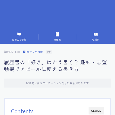
7.応募書類作成で避けるべきこと
8.数字で定量化することの重要性
9.転職成功者の事例分析とアドバイス
お役立ち情報
業種別
職種別
10.面接官に好印象を与える方法
2025.11.08
お役立ち情報
PR
履歴書の「好き」はどう書く？ 趣味・志望
11.キャリアアップを目指す人の応募書類
動機でアピールに変える書き方
12.エージェントから有益情報を得るコツ
記事内に商品プロモーションを含む場合があります
13.セルフブランディングの重要性
14.デジタル化やAIの進化がもたらす影響
Contents
CLOSE