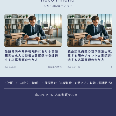
こちらの記事もどうぞ
愛知県内の耳鼻咽喉科における言語
森山記念病院の理学療法士求人
聴覚士求人の特徴と書類選考を通過
募する際のポイントと書類選考
する応募書類の作り方
過する応募書類の作り方
2026.05.05
お役立ち情報
2026.04.26
お役
HOME
お役立ち情報
履歴書の「志望動機」の書き方。転職で採用担当者
＞
＞
2024–2026 応募書類マスター
応募書類の作成を専門家へ相談して転職成功