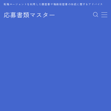
転職エージェントを利用した履歴書や職務経歴書の作成に関するアドバイス
応募書類マスター
MENU
1.履歴書のゴールデンルール
2.成功に導くフォーマット
3.成果やスキルの表現事例
4.応募書類のミスと回避策
5.ブランクがある履歴書の書き方
6.異業種転職でのアピール方法