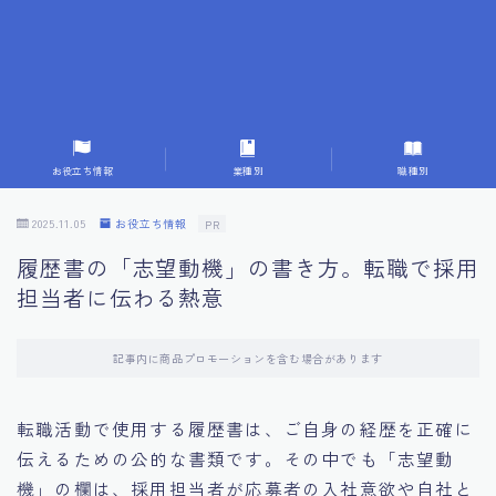
7.応募書類作成で避けるべきこと
8.数字で定量化することの重要性
9.転職成功者の事例分析とアドバイス
お役立ち情報
業種別
職種別
10.面接官に好印象を与える方法
2025.11.05
お役立ち情報
PR
履歴書の「志望動機」の書き方。転職で採用
11.キャリアアップを目指す人の応募書類
担当者に伝わる熱意
12.エージェントから有益情報を得るコツ
記事内に商品プロモーションを含む場合があります
13.セルフブランディングの重要性
転職活動で使用する履歴書は、ご自身の経歴を正確に
伝えるための公的な書類です。その中でも「志望動
14.デジタル化やAIの進化がもたらす影響
機」の欄は、採用担当者が応募者の入社意欲や自社と