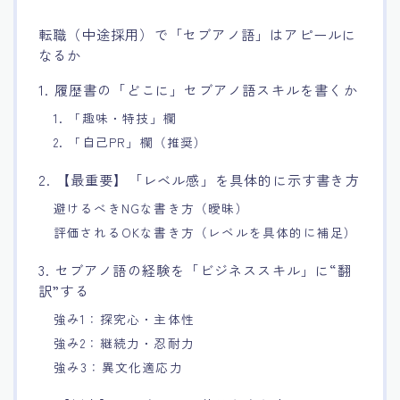
転職（中途採用）で「セブアノ語」はアピールに
なるか
1. 履歴書の「どこに」セブアノ語スキルを書くか
1. 「趣味・特技」欄
2. 「自己PR」欄（推奨）
2. 【最重要】「レベル感」を具体的に示す書き方
避けるべきNGな書き方（曖昧）
評価されるOKな書き方（レベルを具体的に補足）
3. セブアノ語の経験を「ビジネススキル」に“翻
訳”する
強み1：探究心・主体性
強み2：継続力・忍耐力
強み3：異文化適応力