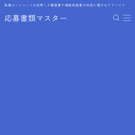
転職エージェントを利用した履歴書や職務経歴書の作成に関するアドバイス
応募書類マスター
MENU
1.履歴書のゴールデンルール
2.成功に導くフォーマット
3.成果やスキルの表現事例
4.応募書類のミスと回避策
5.ブランクがある履歴書の書き方
6.異業種転職でのアピール方法