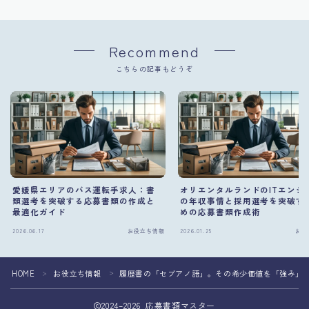
Recommend
こちらの記事もどうぞ
愛媛県エリアのバス運転手求人：書
オリエンタルランドのITエンジ
類選考を突破する応募書類の作成と
の年収事情と採用選考を突破す
最適化ガイド
めの応募書類作成術
2026.06.17
お役立ち情報
2026.01.25
お役
HOME
お役立ち情報
履歴書の「セブアノ語」。その希少価値を「強み」
＞
＞
2024–2026 応募書類マスター