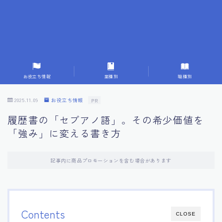
7.応募書類作成で避けるべきこと
8.数字で定量化することの重要性
9.転職成功者の事例分析とアドバイス
お役立ち情報
業種別
職種別
10.面接官に好印象を与える方法
2025.11.09
お役立ち情報
PR
履歴書の「セブアノ語」。その希少価値を
11.キャリアアップを目指す人の応募書類
「強み」に変える書き方
12.エージェントから有益情報を得るコツ
記事内に商品プロモーションを含む場合があります
13.セルフブランディングの重要性
14.デジタル化やAIの進化がもたらす影響
Contents
CLOSE