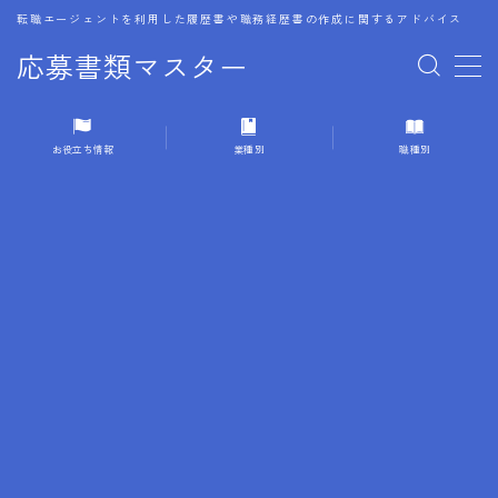
転職エージェントを利用した履歴書や職務経歴書の作成に関するアドバイス
応募書類マスター
MENU
お役立ち情報
業種別
職種別
1.履歴書のゴールデンルール
2.成功に導くフォーマット
3.成果やスキルの表現事例
4.応募書類のミスと回避策
5.ブランクがある履歴書の書き方
6.異業種転職でのアピール方法