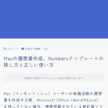
7.応募書類作成で避けるべきこと
8.数字で定量化することの重要性
9.転職成功者の事例分析とアドバイス
10.面接官に好印象を与える方法
2025.11.07
お役立ち情報
PR
Macの履歴書作成。Numbersテンプレートの
11.キャリアアップを目指す人の応募書類
探し方と正しい使い方
12.エージェントから有益情報を得るコツ
記事内に商品プロモーションを含む場合があります
13.セルフブランディングの重要性
Mac（マッキントッシュ）ユーザーが転職活動の履歴
書を作成する際、Microsoft Office（WordやExcel）
14.デジタル化やAIの進化がもたらす影響
を持っていない場合、標準搭載されている表計算ソフ