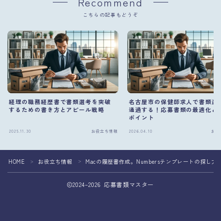
Recommend
こちらの記事もどうぞ
経理の職務経歴書で書類選考を突破
名古屋市の保健師求人で書類選
するための書き方とアピール戦略
通過する！応募書類の最適化と
ポイント
2025.11.30
お役立ち情報
2026.04.10
お役
HOME
お役立ち情報
Macの履歴書作成。Numbersテンプレートの探し
＞
＞
2024–2026 応募書類マスター