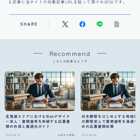
る記事に当サイトの対象記事URLを貼って頂ければOKです。
SHARE
Recommend
こちらの記事もどうぞ
北海道エリアにおけるWebデザイナ
村木葬祭をはじめとする地域密
ー求人：書類選考を突破する応募書
の葬祭求人で書類選考を通過す
類の作成と最適化ガイド
めの応募書類対策
2026.06.25
お役立ち情報
2026.06.09
お役