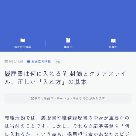
7.応募書類作成で避けるべきこと
8.数字で定量化することの重要性
9.転職成功者の事例分析とアドバイス
お役立ち情報
業種別
職種別
10.面接官に好印象を与える方法
2025.11.06
お役立ち情報
PR
履歴書は何に入れる？ 封筒とクリアファイ
11.キャリアアップを目指す人の応募書類
ル、正しい「入れ方」の基本
12.エージェントから有益情報を得るコツ
記事内に商品プロモーションを含む場合があります
13.セルフブランディングの重要性
転職活動では、履歴書や職務経歴書の中身が重要なの
は当然のことです。しかし、それらの応募書類を「何
14.デジタル化やAIの進化がもたらす影響
に入れるか」という点も、採用担当者があなたのビジ