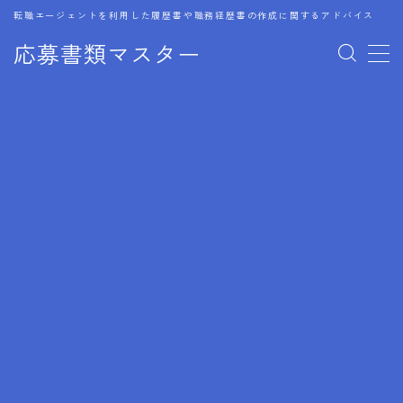
転職エージェントを利用した履歴書や職務経歴書の作成に関するアドバイス
応募書類マスター
MENU
1.履歴書のゴールデンルール
2.成功に導くフォーマット
3.成果やスキルの表現事例
4.応募書類のミスと回避策
5.ブランクがある履歴書の書き方
6.異業種転職でのアピール方法