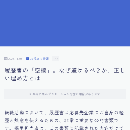
7.応募書類作成で避けるべきこと
8.数字で定量化することの重要性
9.転職成功者の事例分析とアドバイス
10.面接官に好印象を与える方法
2025.11.05
お役立ち情報
PR
履歴書の「空欄」。なぜ避けるべきか、正し
11.キャリアアップを目指す人の応募書類
い埋め方とは
12.エージェントから有益情報を得るコツ
記事内に商品プロモーションを含む場合があります
13.セルフブランディングの重要性
転職活動において、履歴書は応募先企業にご自身の経
歴と熱意を伝えるための、非常に重要な公的書類で
14.デジタル化やAIの進化がもたらす影響
す。採用担当者は、この書類に記載された内容だけで