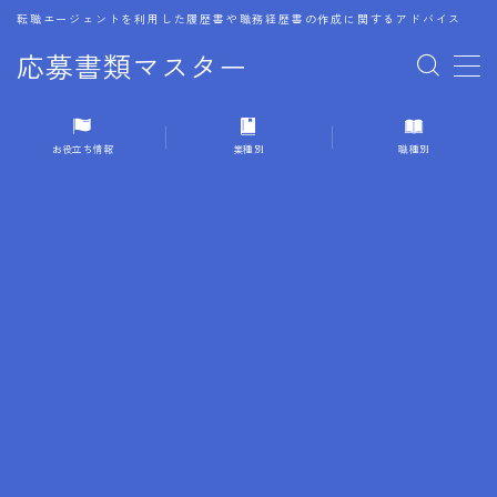
転職エージェントを利用した履歴書や職務経歴書の作成に関するアドバイス
応募書類マスター
MENU
お役立ち情報
業種別
職種別
1.履歴書のゴールデンルール
2.成功に導くフォーマット
3.成果やスキルの表現事例
4.応募書類のミスと回避策
5.ブランクがある履歴書の書き方
6.異業種転職でのアピール方法