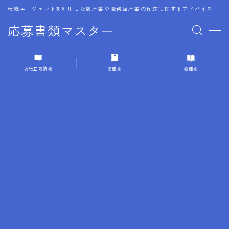
転職エージェントを利用した履歴書や職務経歴書の作成に関するアドバイス
応募書類マスター
MENU
お役立ち情報
業種別
職種別
1.履歴書のゴールデンルール
2.成功に導くフォーマット
3.成果やスキルの表現事例
4.応募書類のミスと回避策
5.ブランクがある履歴書の書き方
6.異業種転職でのアピール方法