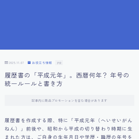
7.応募書類作成で避けるべきこと
8.数字で定量化することの重要性
9.転職成功者の事例分析とアドバイス
10.面接官に好印象を与える方法
2025.11.07
お役立ち情報
PR
履歴書の「平成元年」。西暦何年？ 年号の
11.キャリアアップを目指す人の応募書類
統一ルールと書き方
12.エージェントから有益情報を得るコツ
記事内に商品プロモーションを含む場合があります
13.セルフブランディングの重要性
履歴書を作成する際、特に「平成元年（へいせいがん
ねん）」前後や、昭和から平成の切り替わり時期に生
14.デジタル化やAIの進化がもたらす影響
まれた方は、ご自身の生年月日や学歴・職歴の年号を