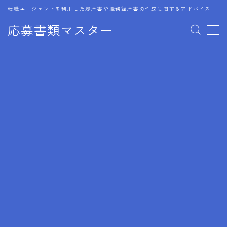
転職エージェントを利用した履歴書や職務経歴書の作成に関するアドバイス
応募書類マスター
MENU
1.履歴書のゴールデンルール
2.成功に導くフォーマット
3.成果やスキルの表現事例
4.応募書類のミスと回避策
5.ブランクがある履歴書の書き方
6.異業種転職でのアピール方法