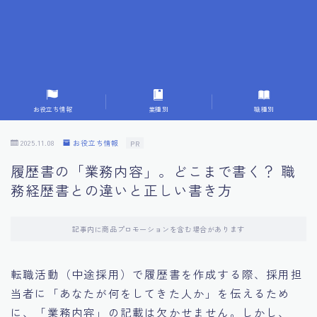
7.応募書類作成で避けるべきこと
8.数字で定量化することの重要性
9.転職成功者の事例分析とアドバイス
お役立ち情報
業種別
職種別
10.面接官に好印象を与える方法
2025.11.08
お役立ち情報
PR
履歴書の「業務内容」。どこまで書く？ 職
11.キャリアアップを目指す人の応募書類
務経歴書との違いと正しい書き方
12.エージェントから有益情報を得るコツ
記事内に商品プロモーションを含む場合があります
13.セルフブランディングの重要性
転職活動（中途採用）で履歴書を作成する際、採用担
当者に「あなたが何をしてきた人か」を伝えるため
14.デジタル化やAIの進化がもたらす影響
に、「業務内容」の記載は欠かせません。しかし、