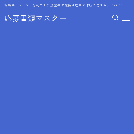
転職エージェントを利用した履歴書や職務経歴書の作成に関するアドバイス
応募書類マスター
MENU
1.履歴書のゴールデンルール
2.成功に導くフォーマット
3.成果やスキルの表現事例
4.応募書類のミスと回避策
5.ブランクがある履歴書の書き方
6.異業種転職でのアピール方法