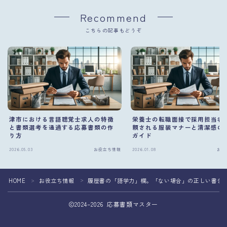
Recommend
こちらの記事もどうぞ
津市における言語聴覚士求人の特徴
栄養士の転職面接で採用担当者
と書類選考を通過する応募書類の作
頼される服装マナーと清潔感の
り方
ガイド
2026.05.03
お役立ち情報
2026.01.08
お役
HOME
お役立ち情報
履歴書の「語学力」欄。「ない場合」の正しい書き
＞
＞
2024–2026 応募書類マスター