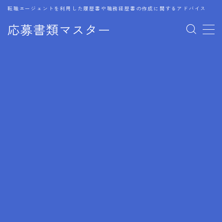
転職エージェントを利用した履歴書や職務経歴書の作成に関するアドバイス
応募書類マスター
MENU
1.履歴書のゴールデンルール
2.成功に導くフォーマット
3.成果やスキルの表現事例
4.応募書類のミスと回避策
5.ブランクがある履歴書の書き方
6.異業種転職でのアピール方法