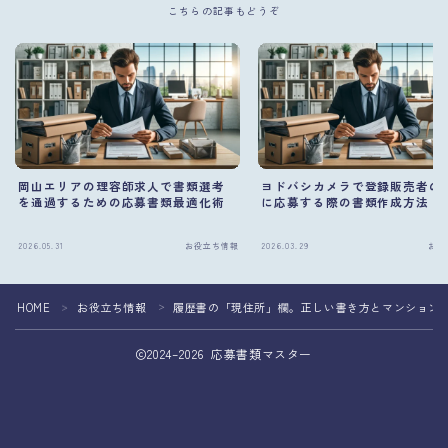
こちらの記事もどうぞ
岡山エリアの理容師求人で書類選考
ヨドバシカメラで登録販売者の
を通過するための応募書類最適化術
に応募する際の書類作成方法
2026.05.31
お役立ち情報
2026.03.29
お役
HOME
お役立ち情報
履歴書の「現住所」欄。正しい書き方とマンション名
＞
＞
2024–2026 応募書類マスター
応募書類の作成を専門家へ相談して転職成功