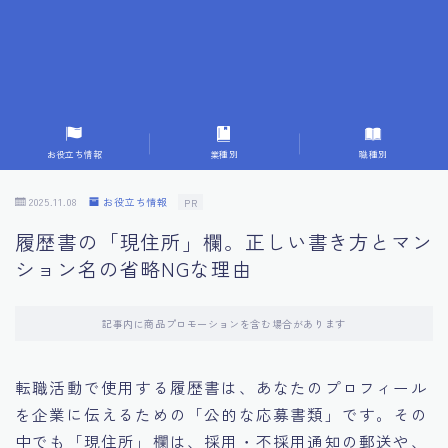
7.応募書類作成で避けるべきこと
8.数字で定量化することの重要性
9.転職成功者の事例分析とアドバイス
お役立ち情報
業種別
職種別
10.面接官に好印象を与える方法
2025.11.08
お役立ち情報
PR
履歴書の「現住所」欄。正しい書き方とマン
11.キャリアアップを目指す人の応募書類
ション名の省略NGな理由
12.エージェントから有益情報を得るコツ
記事内に商品プロモーションを含む場合があります
13.セルフブランディングの重要性
転職活動で使用する履歴書は、あなたのプロフィール
を企業に伝えるための「公的な応募書類」です。その
14.デジタル化やAIの進化がもたらす影響
中でも「現住所」欄は、採用・不採用通知の郵送や、