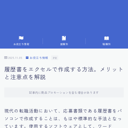
7.応募書類作成で避けるべきこと
8.数字で定量化することの重要性
9.転職成功者の事例分析とアドバイス
お役立ち情報
業種別
職種別
10.面接官に好印象を与える方法
2025.11.05
お役立ち情報
PR
履歴書をエクセルで作成する方法。メリット
11.キャリアアップを目指す人の応募書類
と注意点を解説
12.エージェントから有益情報を得るコツ
記事内に商品プロモーションを含む場合があります
13.セルフブランディングの重要性
現代の転職活動において、応募書類である履歴書をパ
ソコンで作成することは、もはや標準的な手法となっ
14.デジタル化やAIの進化がもたらす影響
ています。使用するソフトウェアとして、ワード