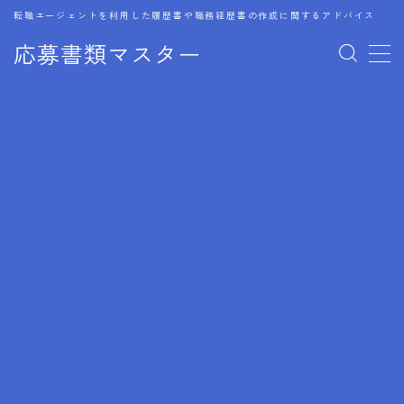
転職エージェントを利用した履歴書や職務経歴書の作成に関するアドバイス
応募書類マスター
MENU
1.履歴書のゴールデンルール
2.成功に導くフォーマット
3.成果やスキルの表現事例
4.応募書類のミスと回避策
5.ブランクがある履歴書の書き方
6.異業種転職でのアピール方法