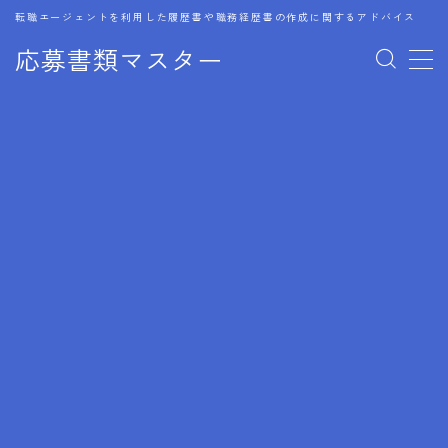
転職エージェントを利用した履歴書や職務経歴書の作成に関するアドバイス
応募書類マスター
MENU
1.履歴書のゴールデンルール
2.成功に導くフォーマット
3.成果やスキルの表現事例
4.応募書類のミスと回避策
5.ブランクがある履歴書の書き方
6.異業種転職でのアピール方法