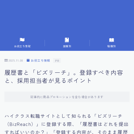
7.応募書類作成で避けるべきこと
8.数字で定量化することの重要性
9.転職成功者の事例分析とアドバイス
お役立ち情報
業種別
職種別
10.面接官に好印象を与える方法
2025.11.08
お役立ち情報
PR
履歴書と「ビズリーチ」。登録すべき内容
11.キャリアアップを目指す人の応募書類
と、採用担当者が見るポイント
12.エージェントから有益情報を得るコツ
記事内に商品プロモーションを含む場合があります
13.セルフブランディングの重要性
ハイクラス転職サイトとして知られる「ビズリーチ
（BizReach）」に登録する際、「履歴書はどれを提出
14.デジタル化やAIの進化がもたらす影響
すればいいのか？」「登録する内容が、そのまま履歴