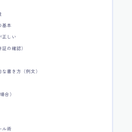
性
の基本
が正しい
許証の確認）
的な書き方（例文）
な場合）
ール術