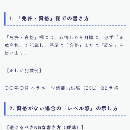
1. 「免許・資格」欄での書き方
「免許・資格」欄には、取得した年月順に、必ず「正
式名称」で記載し、語尾は「合格」または「認定」を
使います。
【正しい記載例】
〇〇年〇月 ベラルーシ語能力試験（ECL） B2 合格
2. 資格がない場合の「レベル感」の示し方
【避けるべきNGな書き方（曖昧）】