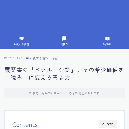
7.応募書類作成で避けるべきこと
8.数字で定量化することの重要性
9.転職成功者の事例分析とアドバイス
お役立ち情報
業種別
職種別
10.面接官に好印象を与える方法
2025.11.09
お役立ち情報
PR
履歴書の「ベラルーシ語」。その希少価値を
11.キャリアアップを目指す人の応募書類
「強み」に変える書き方
12.エージェントから有益情報を得るコツ
記事内に商品プロモーションを含む場合があります
13.セルフブランディングの重要性
14.デジタル化やAIの進化がもたらす影響
Contents
CLOSE