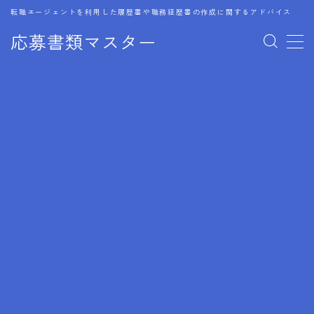
転職エージェントを利用した履歴書や職務経歴書の作成に関するアドバイス
応募書類マスター
MENU
1.履歴書のゴールデンルール
2.成功に導くフォーマット
3.成果やスキルの表現事例
4.応募書類のミスと回避策
5.ブランクがある履歴書の書き方
6.異業種転職でのアピール方法