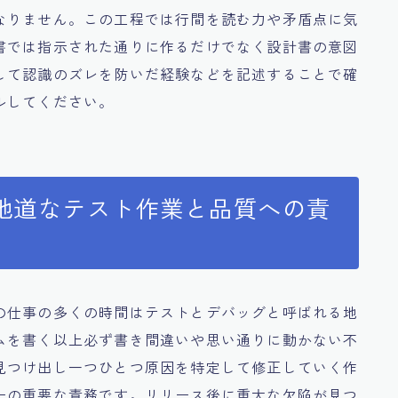
なりません。この工程では行間を読む力や矛盾点に気
書では指示された通りに作るだけでなく設計書の意図
して認識のズレを防いだ経験などを記述することで確
ルしてください。
地道なテスト作業と品質への責
の仕事の多くの時間はテストとデバッグと呼ばれる地
ムを書く以上必ず書き間違いや思い通りに動かない不
見つけ出し一つひとつ原因を特定して修正していく作
ーの重要な責務です。リリース後に重大な欠陥が見つ