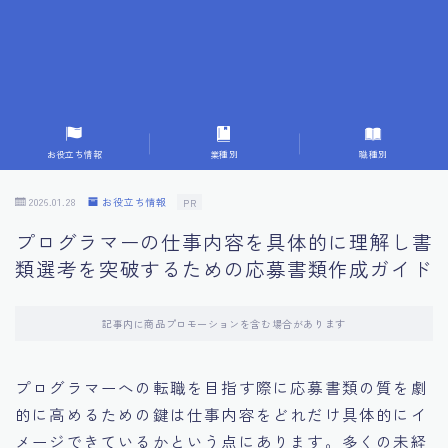
7.応募書類作成で避けるべきこと
8.数字で定量化することの重要性
9.転職成功者の事例分析とアドバイス
お役立ち情報
業種別
職種別
10.面接官に好印象を与える方法
2026.01.28
お役立ち情報
PR
プログラマーの仕事内容を具体的に理解し書
11.キャリアアップを目指す人の応募書類
類選考を突破するための応募書類作成ガイド
12.エージェントから有益情報を得るコツ
記事内に商品プロモーションを含む場合があります
13.セルフブランディングの重要性
プログラマーへの転職を目指す際に応募書類の質を劇
的に高めるための鍵は仕事内容をどれだけ具体的にイ
14.デジタル化やAIの進化がもたらす影響
メージできているかという点にあります。多くの未経