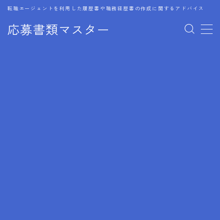
転職エージェントを利用した履歴書や職務経歴書の作成に関するアドバイス
応募書類マスター
MENU
1.履歴書のゴールデンルール
2.成功に導くフォーマット
3.成果やスキルの表現事例
4.応募書類のミスと回避策
5.ブランクがある履歴書の書き方
6.異業種転職でのアピール方法