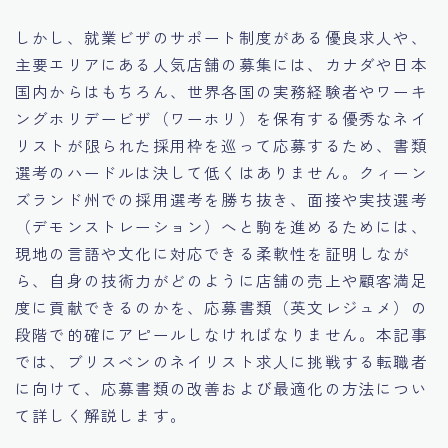
しかし、就業ビザのサポート制度がある優良求人や、
主要エリアにある人気店舗の募集には、カナダや日本
国内からはもちろん、世界各国の実務経験者やワーキ
ングホリデービザ（ワーホリ）を保有する優秀なネイ
リストが限られた採用枠を巡って応募するため、書類
選考のハードルは決して低くはありません。クィーン
ズランド州での採用選考を勝ち抜き、面接や実技選考
（デモンストレーション）へと駒を進めるためには、
現地の言語や文化に対応できる柔軟性を証明しなが
ら、自身の技術力がどのように店舗の売上や顧客満足
度に貢献できるのかを、応募書類（英文レジュメ）の
段階で的確にアピールしなければなりません。本記事
では、ブリスベンのネイリスト求人に挑戦する転職者
に向けて、応募書類の改善および最適化の方法につい
て詳しく解説します。