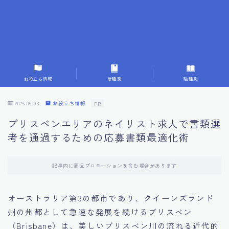
7.応募書類作成で避けるべきこと
8.数字で定量化することの重要性
9.転職成功者の事例分析とアドバイス
お役立ち情報
業種別
職種別
10.面接官に好印象を与える方法
2026.06.03
お役立ち情報
PR
ブリスベンエリアのネイリスト求人で書類選
11.キャリアアップを目指す人の応募書類
考を通過するための応募書類最適化術
12.エージェントから有益情報を得るコツ
記事内に商品プロモーションを含む場合があります
13.セルフブランディングの重要性
オーストラリア第3の都市であり、クイーンズランド
州の州都として急速な発展を続けるブリスベン
14.デジタル化やAIの進化がもたらす影響
（Brisbane）は、美しいブリスベン川の流れる近代的