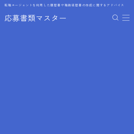
転職エージェントを利用した履歴書や職務経歴書の作成に関するアドバイス
応募書類マスター
MENU
1.履歴書のゴールデンルール
2.成功に導くフォーマット
3.成果やスキルの表現事例
4.応募書類のミスと回避策
5.ブランクがある履歴書の書き方
6.異業種転職でのアピール方法