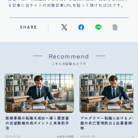
る記事に当サイトの対象記事URLを貼って頂ければOKです。
SHARE
Recommend
こちらの記事もどうぞ
医療事務の転職を成功へ導く履歴書
プログラマー転職におけるメン
の志望動機作成ポイントと具体的手
面の自己管理能力と応募書類へ
法
映
2026.01.04
お役立ち情報
2026.01.29
お役